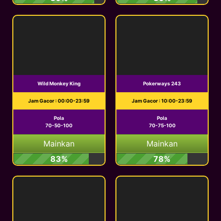
Wild Monkey King
Pokerways 243
Jam Gacor : 00:00-23:59
Jam Gacor : 10:00-23:59
Pola
Pola
70-50-100
70-75-100
Mainkan
Mainkan
83%
78%