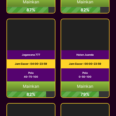
Mainkan
Mainkan
87%
82%
Jagawana 777
Hutan Juanda
Jam Gacor : 04:00-23:59
Jam Gacor : 00:00-23:59
Pola
Pola
40-75-100
0-50-100
Mainkan
Mainkan
82%
79%