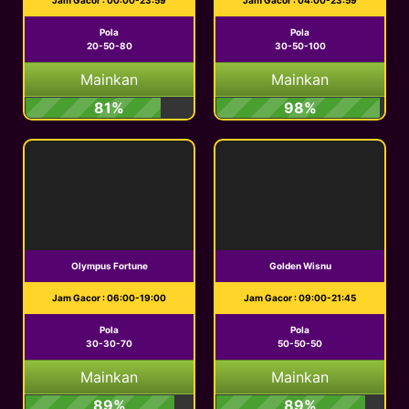
Jam Gacor : 00:00-23:59
Jam Gacor : 04:00-23:59
Pola
Pola
20-50-80
30-50-100
Mainkan
Mainkan
81%
98%
Olympus Fortune
Golden Wisnu
Jam Gacor : 06:00-19:00
Jam Gacor : 09:00-21:45
Pola
Pola
30-30-70
50-50-50
Mainkan
Mainkan
89%
89%