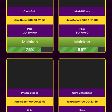
Cash Gold
Medali Emas
Jam Gacor : 00:00-23:59
Jam Gacor : 06:00-18:00
Pola
Pola
20-50-100
80-70-60
Mainkan
Mainkan
75%
85%
Phoenix Rises
Ultra Gatot kaca
Jam Gacor : 00:00-23:59
Jam Gacor : 00:00-23:59
Pola
Pola