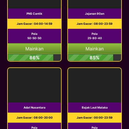
PNS Cantik
Jajanan 90an
Jam Gacor : 04:00-14:59
Jam Gacor : 08:00-23:59
Pola
Pola
50-50-50
25-80-40
Mainkan
Mainkan
86%
85%
Adat Nusantara
Bajak Laut Malaka
Jam Gacor : 08:00-20:00
Jam Gacor : 00:00-23:59
Pola
Pola