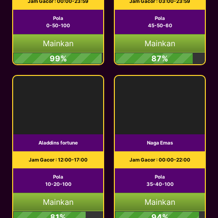
Jam Gacor : 00:00-23:59
Jam Gacor : 03:00-23:59
Pola
Pola
0-50-100
45-50-60
Mainkan
Mainkan
99%
87%
Aladdins fortune
Naga Emas
Jam Gacor : 12:00-17:00
Jam Gacor : 00:00-22:00
Pola
Pola
10-20-100
35-40-100
Mainkan
Mainkan
81%
94%