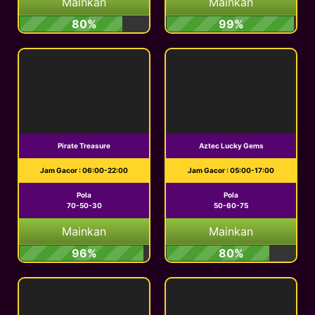
Mainkan
Mainkan
80%
99%
Pirate Treasure
Aztec Lucky Gems
Jam Gacor : 06:00-22:00
Jam Gacor : 05:00-17:00
Pola
Pola
70-50-30
50-60-75
Mainkan
Mainkan
96%
80%