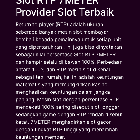
Slot RTP 7METER
Provider Slot Terbaik
Return to player (RTP) adalah ukuran
seberapa banyak mesin slot membayar
kembali kepada pemainnya untuk setiap unit
yang dipertaruhkan . Ini juga bisa dinyatakan
sebagai nilai persentase Slot RTP 7METER
dan hampir selalu di bawah 100%. Perbedaan
antara 100% dan RTP mesin slot dikenal
sebagai tepi rumah, hal ini adalah keuntungan
matematis yang memungkinkan kasino
menghasilkan keuntungan dalam jangka
panjang. Mesin slot dengan persentase RTP
mendekati 100% sering disebut slot longgar
sedangkan game dengan RTP rendah disebut
ketat. 7METER menghadirkan slot gacor
dengan tingkat RTP tinggi yang menambah
keuntungan member.