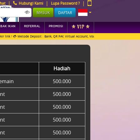
|
|
|
hat
Hubungi Kami
Lupa Password ?
DAFTAR
MBAK IKAN
REFERRAL
PROMOSI
 link ! 💳 Metode Deposit : Bank, QR PAY, Virtual Account, Voucher88 , Deposit QR tanp
Hadiah
Pemain
500.000
nt
500.000
nt
500.000
nt
500.000
nt
500.000