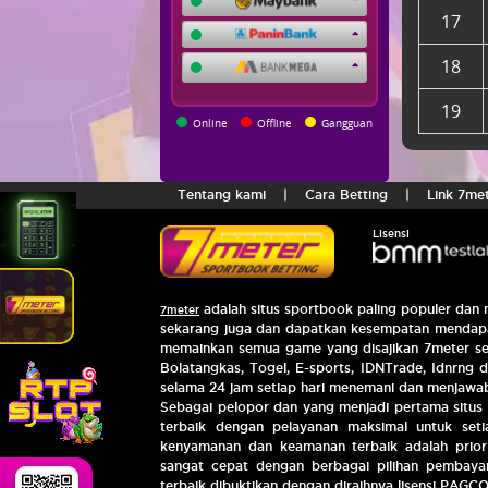
17
18
19
Online
Offline
Gangguan
Tentang kami
|
Cara Betting
|
Link 7me
Lisensi
adalah situs sportbook paling populer dan 
7meter
sekarang juga dan dapatkan kesempatan mendapa
memainkan semua game yang disajikan 7meter seper
Bolatangkas, Togel, E-sports, IDNTrade, Idnrng d
selama 24 jam setiap hari menemani dan menjawa
Sebagai pelopor dan yang menjadi pertama situs 
terbaik dengan pelayanan maksimal untuk set
kenyamanan dan keamanan terbaik adalah priori
sangat cepat dengan berbagai pilihan pembaya
terbaik dibuktikan dengan diraihnya lisensi PAG