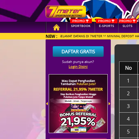
PROMO
PROMO
PROMO
SPORTBOOK
E-SPORTS
SLOTS
NEW :
SELAMAT DATANG DI 7METER ^^ MINIMAL DEPOSIT HANYA Rp 
DAFTAR GRATIS
Sudah punya akun?
Login Disini
No
1
2
3
4
5