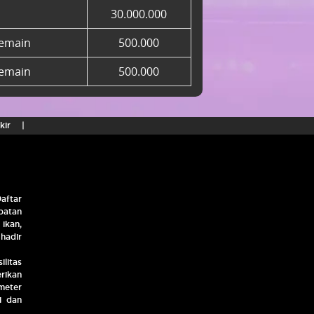
30.000.000
Pemain
500.000
Pemain
500.000
kir
|
aftar
patan
ikan,
hadir
litas
rikan
meter
i dan